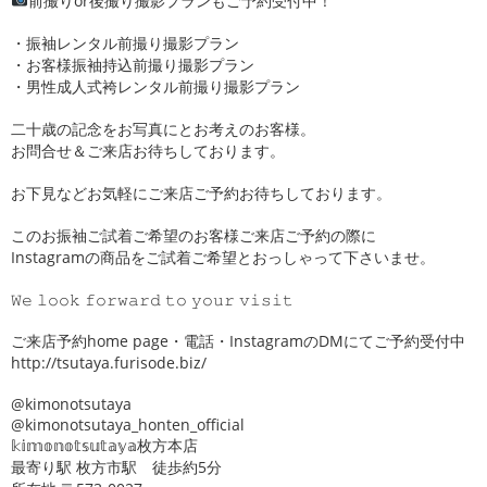
前撮りor後撮り撮影プランもご予約受付中！
・振袖レンタル前撮り撮影プラン
・お客様振袖持込前撮り撮影プラン
・男性成人式袴レンタル前撮り撮影プラン
二十歳の記念をお写真にとお考えのお客様。
お問合せ＆ご来店お待ちしております。
お下見などお気軽にご来店ご予約お待ちしております。
このお振袖ご試着ご希望のお客様ご来店ご予約の際に
Instagramの商品をご試着ご希望とおっしゃって下さいませ。
𝚆𝚎 𝚕𝚘𝚘𝚔 𝚏𝚘𝚛𝚠𝚊𝚛𝚍 𝚝𝚘 𝚢𝚘𝚞𝚛 𝚟𝚒𝚜𝚒𝚝
ご来店予約home page・電話・InstagramのDMにてご予約受付中
http://tsutaya.furisode.biz/
@kimonotsutaya
@kimonotsutaya_honten_official
𝕜𝕚𝕞𝕠𝕟𝕠𝕥𝕤𝕦𝕥𝕒𝕪𝕒枚方本店
最寄り駅 枚方市駅 徒歩約5分