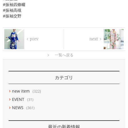
#振袖四條畷
#振袖高槻
#振袖交野
prev
next
一覧へ戻る
カテゴリ
new item
(322)
EVENT
(31)
NEWS
(361)
最近の新着情報