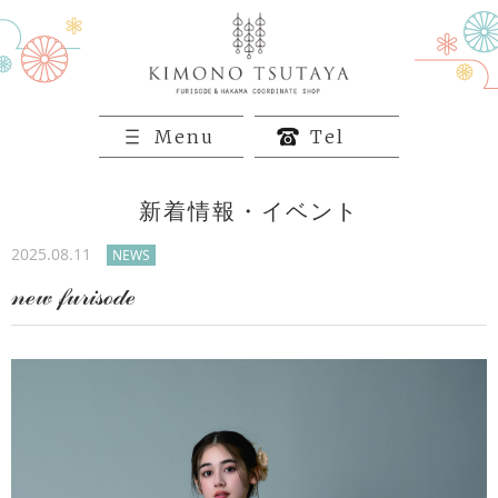
Menu
Tel
新着情報・イベント
2025.08.11
NEWS
𝓃ℯ𝓌 𝒻𝓊𝓇𝒾𝓈ℴ𝒹ℯ