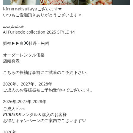
𝕜𝕚𝕞𝕠𝕟𝕠𝕥𝕤𝕦𝕥𝕒𝕪𝕒ございます❤︎
いつもご愛顧頂きありがとうございます☺︎
𝓃ℯ𝓌 𝒻𝓊𝓇𝒾𝓈ℴ𝒹ℯ
Ai Furisode collection 2025 STYLE 14
振袖▶︎▶︎白
牡丹・松柄
オーダーレンタル価格
店頭発表
こちらの振袖は事前にご試着のご予約下さい。
2026年、2027年、2028年
ご成人のお客様振袖ご予約受付中でございます。
2026年.2027年.2028年
ご成人𓍯𓇠
𝑭𝑼𝑹𝑰𝑺𝑫𝑬レンタル＆購入のお客様
お得なキャンペーンのご案内でございます🤍
2026年