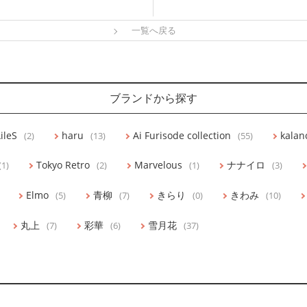
一覧へ戻る
ブランドから探す
ileS
haru
Ai Furisode collection
kalan
(2)
(13)
(55)
Tokyo Retro
Marvelous
ナナイロ
(1)
(2)
(1)
(3)
Elmo
青柳
きらり
きわみ
(5)
(7)
(0)
(10)
丸上
彩華
雪月花
(7)
(6)
(37)