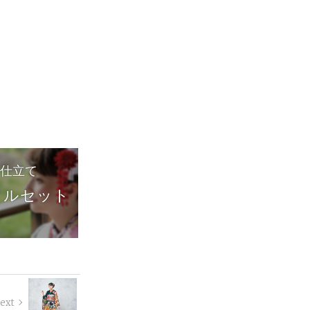
仕立て
フルセット
ext