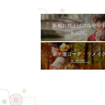
振袖お買上げフルセッ
MORE
ママ振コーデ・リメイ
MORE