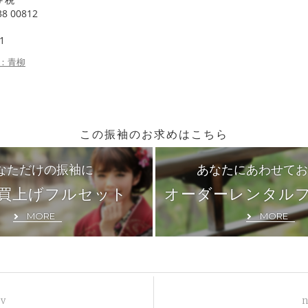
38 00812
1
：青柳
この振袖のお求めはこちら
なただけの振袖に
あなたにあわせてお
買上げフルセット
オーダーレンタル
MORE
MORE
ev
n