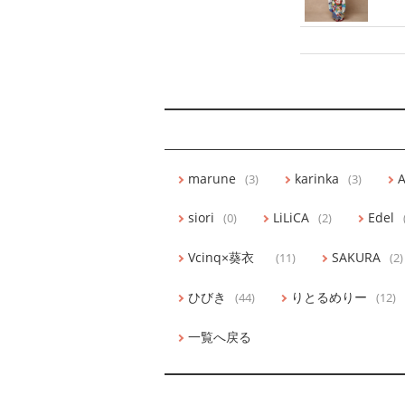
marune
karinka
A
(3)
(3)
siori
LiLiCA
Edel
(0)
(2)
Vcinq×葵衣
SAKURA
(11)
(2)
ひびき
りとるめりー
(44)
(12)
一覧へ戻る