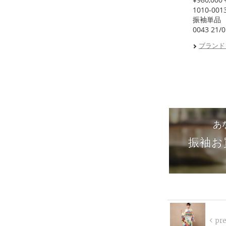
1010-001
振袖単品
0043 21/0
ブランド
あ
振袖お
pr