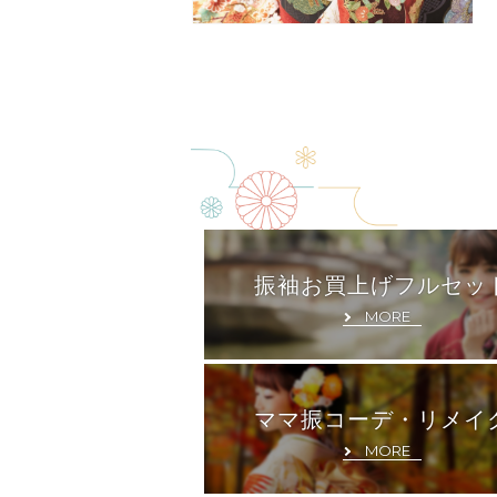
振袖お買上げフルセッ
MORE
ママ振コーデ・リメイ
MORE