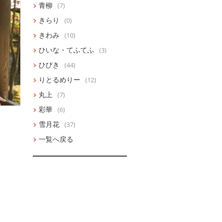
青柳
(7)
きらり
(0)
きわみ
(10)
ひいな・てふてふ
(3)
ひびき
(44)
りとるめりー
(12)
丸上
(7)
彩華
(6)
雪月花
(37)
一覧へ戻る