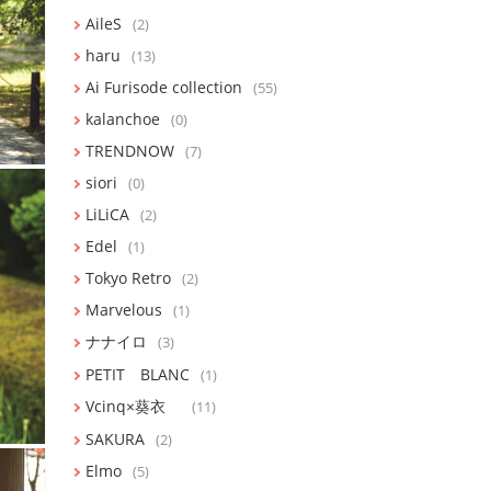
AileS
(2)
haru
(13)
Ai Furisode collection
(55)
kalanchoe
(0)
TRENDNOW
(7)
siori
(0)
LiLiCA
(2)
Edel
(1)
Tokyo Retro
(2)
Marvelous
(1)
ナナイロ
(3)
PETIT BLANC
(1)
Vcinq×葵衣
(11)
SAKURA
(2)
Elmo
(5)