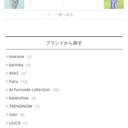
一覧へ戻る
ブランドから探す
marune
(3)
karinka
(3)
AileS
(2)
haru
(13)
Ai Furisode collection
(55)
kalanchoe
(0)
TRENDNOW
(7)
siori
(0)
LiLiCA
(2)