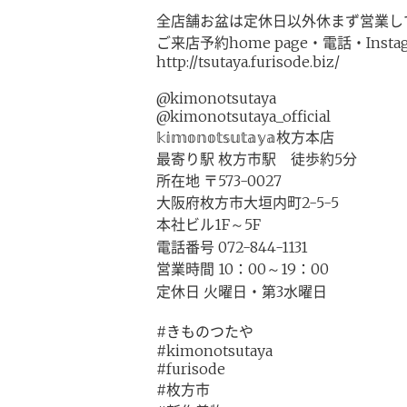
全店舗お盆は定休日以外休まず営業して
ご来店予約home page・電話・Ins
http://tsutaya.furisode.biz/
@kimonotsutaya
@kimonotsutaya_official
𝕜𝕚𝕞𝕠𝕟𝕠𝕥𝕤𝕦𝕥𝕒𝕪𝕒枚方本店
最寄り駅 枚方市駅 徒歩約5分
所在地 〒573-0027
大阪府枚方市大垣内町2-5-5
本社ビル1F～5F
電話番号 072-844-1131
営業時間 10：00～19：00
定休日 火曜日・第3水曜日
#きものつたや
#kimonotsutaya
#furisode
#枚方市