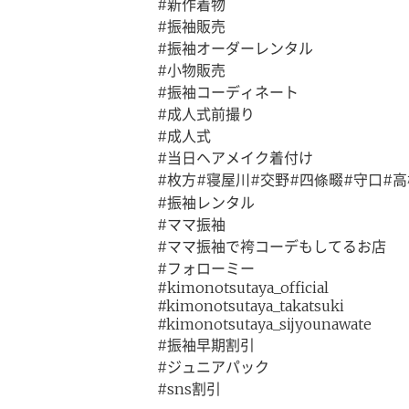
#新作着物
#振袖販売
#振袖オーダーレンタル
#小物販売
#振袖コーディネート
#成人式前撮り
#成人式
#当日ヘアメイク着付け
#枚方#寝屋川#交野#四條畷#守口#高
#振袖レンタル
#ママ振袖
#ママ振袖で袴コーデもしてるお店
#フォローミー
#kimonotsutaya_official
#kimonotsutaya_takatsuki
#kimonotsutaya_sijyounawate
#振袖早期割引
#ジュニアパック
#sns割引