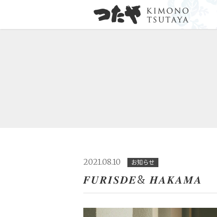
2021.08.10
お知らせ
𝑭𝑼𝑹𝑰𝑺𝑫𝑬& 𝑯𝑨𝑲𝑨𝑴𝑨