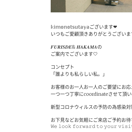
𝕜𝕚𝕞𝕠𝕟𝕠𝕥𝕤𝕦𝕥𝕒𝕪𝕒ございます❤︎
いつもご愛顧頂きありがとうございます
𝑭𝑼𝑹𝑰𝑺𝑫𝑬& 𝑯𝑨𝑲𝑨𝑴𝑨の
ご案内でございます🤍
コンセプト
「誰よりも私らしい私。」
お客様のお一人お一人のご要望にお応
一つ一つ丁寧にcoordinateさせて
新型コロナウィルスの予防の為感染対
お下見などお気軽にご来店ご予約お待
𝚆𝚎 𝚕𝚘𝚘𝚔 𝚏𝚘𝚛𝚠𝚊𝚛𝚍 𝚝𝚘 𝚢𝚘𝚞𝚛 𝚟𝚒𝚜𝚒